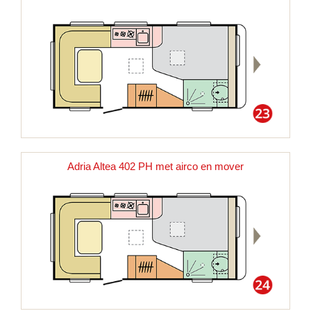
Adria Altea 402 PH met airco en mover