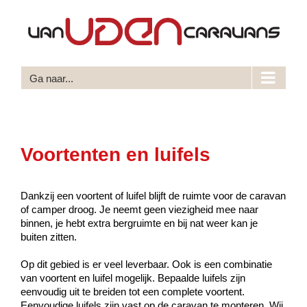
Ga
naar
inhoud
Ga naar...
Voortenten en luifels
Dankzij een voortent of luifel blijft de ruimte voor de caravan
of camper droog. Je neemt geen viezigheid mee naar
binnen, je hebt extra bergruimte en bij nat weer kan je
buiten zitten.
Op dit gebied is er veel leverbaar. Ook is een combinatie
van voortent en luifel mogelijk. Bepaalde luifels zijn
eenvoudig uit te breiden tot een complete voortent.
Eenvoudige luifels zijn vast op de caravan te monteren. Wij