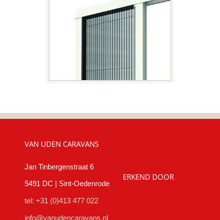
VAN UDEN CARAVANS
Jan Tinbergenstraat 6
ERKEND DOOR
5491 DC | Sint-Oedenrode
tel: +31 (0)413 477 022
info@vanudencaravans.nl