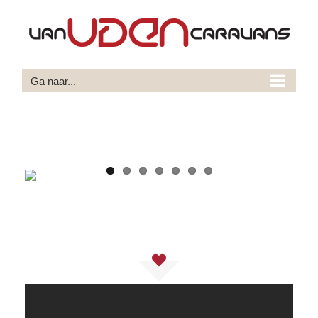
Ga
naar
inhoud
Ga naar...