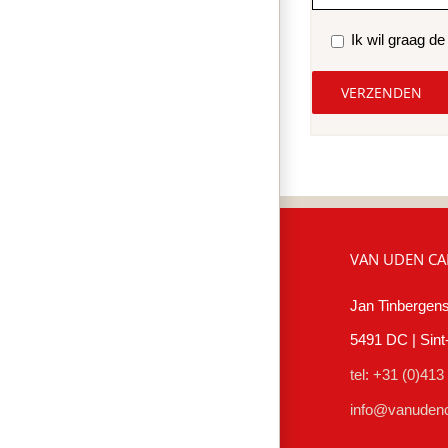
Ik wil graag d
VAN UDEN CA
Jan Tinbergens
5491 DC | Sin
tel: +31 (0)413
info@vanudenc