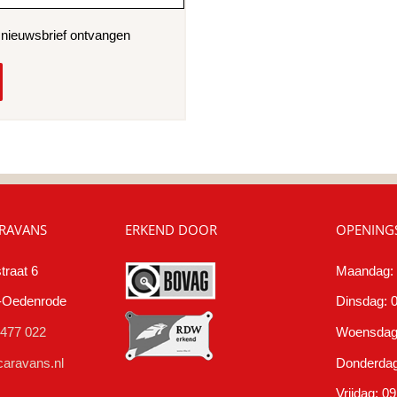
e nieuwsbrief ontvangen
RAVANS
ERKEND DOOR
OPENINGS
traat 6
Maandag: 
t-Oedenrode
Dinsdag: 0
 477 022
Woensdag:
aravans.nl
Donderdag:
Vrijdag: 09