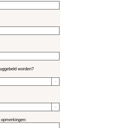
teruggebeld worden?


f opmerkingen: