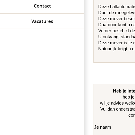
Contact
Deze halfautomatis
Door de meegelever
Deze mover beschik
Vacatures
Daardoor kunt u na
Verder beschikt d
U ontvangt standaa
Deze mover is te r
Natuurlijk krijgt u
Heb je int
heb je
wil je advies welk
Vul dan ondersta
con
Je naam