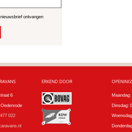
e nieuwsbrief ontvangen
RAVANS
ERKEND DOOR
OPENINGS
traat 6
Maandag: 
t-Oedenrode
Dinsdag: 0
 477 022
Woensdag:
aravans.nl
Donderdag: