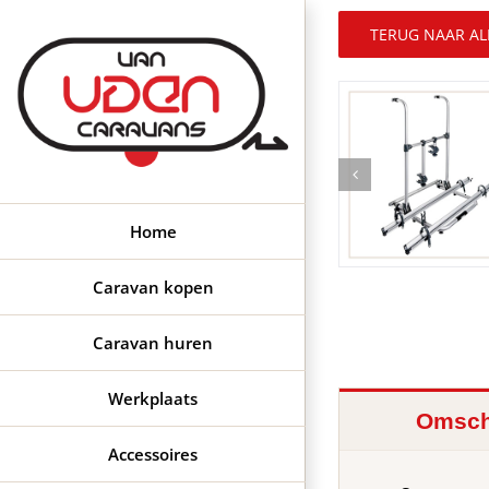
Ga
naar
TERUG NAAR AL
inhoud
Home
Caravan kopen
Caravan huren
Werkplaats
Omsch
Accessoires