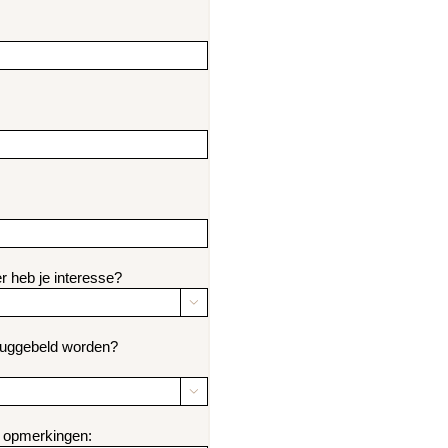
r heb je interesse?

teruggebeld worden?

f opmerkingen: