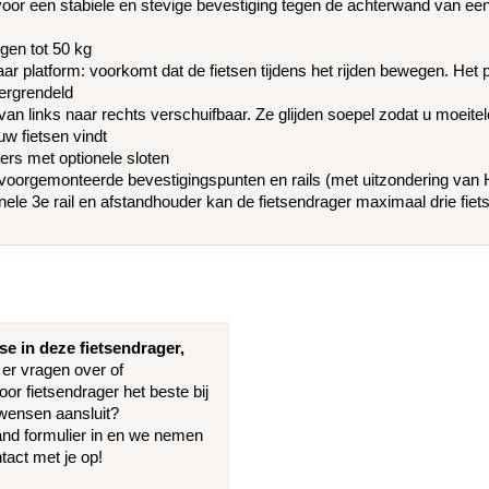
oor een stabiele en stevige bevestiging tegen de achterwand van ee
en tot 50 kg
ar platform: voorkomt dat de fietsen tijdens het rijden bewegen. Het 
ergrendeld
n van links naar rechts verschuifbaar. Ze glijden soepel zodat u moeite
uw fietsen vindt
rs met optionele sloten
 voorgemonteerde bevestigingspunten en rails (met uitzondering van
nele 3e rail en afstandhouder kan de fietsendrager maximaal drie fie
se in deze fietsendrager,
 er vragen over of
oor fietsendrager het beste bij
wensen aansluit?
and formulier in en we nemen
tact met je op!