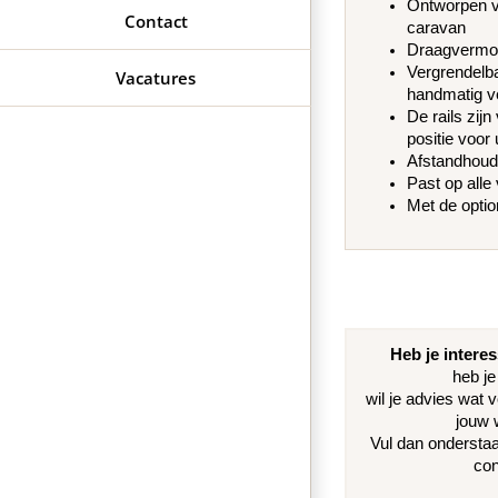
Ontworpen v
Contact
caravan
Draagvermog
Vergrendelba
Vacatures
handmatig v
De rails zij
positie voor 
Afstandhoude
Past op alle
Met de optio
Heb je interes
heb je
wil je advies wat v
jouw 
Vul dan ondersta
con