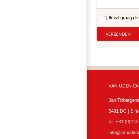
Ik wil graag d
VAN UDEN CA
Jan Tinbergens
5491 DC | Sin
tel: +31 (0)413
info@vanudenc